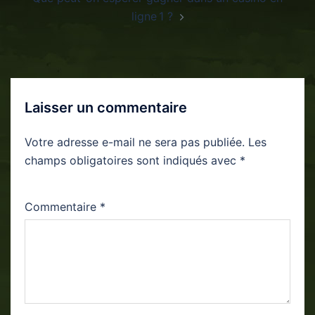
ligne 1 ?
Laisser un commentaire
Votre adresse e-mail ne sera pas publiée.
Les
champs obligatoires sont indiqués avec
*
Commentaire
*