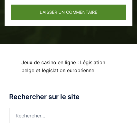
Jeux de casino en ligne : Législation
belge et législation européenne
Rechercher sur le site
Rechercher :