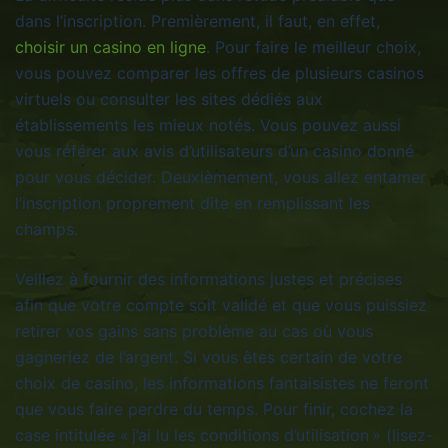
dans l’inscription. Premièrement, il faut, en effet,
choisir un casino en ligne
. Pour faire le meilleur choix,
vous pouvez comparer les offres de plusieurs casinos
virtuels ou consulter les sites dédiés aux
établissements les mieux notés. Vous pouvez aussi
vous référer aux avis d’utilisateurs d’un casino donné
pour vous décider. Deuxièmement, vous allez entamer
l’inscription proprement dite en remplissant les
champs.
Veillez à fournir des informations justes et précises
afin que votre compte soit validé et que vous puissiez
retirer vos gains sans problème au cas où vous
gagneriez de l’argent. Si vous êtes certain de votre
choix de casino, les informations fantaisistes ne feront
que vous faire perdre du temps. Pour finir, cochez la
case intitulée « j’ai lu les conditions d’utilisation » (lisez-