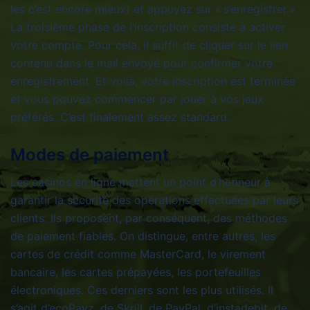
les c’est encore mieux) et appuyez sur « s’enregistrer ».
La troisième phase de l’inscription consiste à activer
votre compte. Pour cela, il suffit de cliquer sur le lien
contenu dans le mail envoyé pour confirmer votre
enregistrement. Et voilà, votre inscription est terminée
et vous pouvez commencer par jouer à vos jeux
préférés. C’est finalement assez standard.
Modes de paiement
Les casinos en ligne mettent un point d’honneur à
garantir la sécurité des opérations effectuées par leurs
clients. Ils proposent, par conséquent, des méthodes
de paiement fiables. On distingue, entre autres, les
cartes de crédit comme MasterCard, le virement
bancaire, les cartes prépayées, les portefeuilles
électroniques. Ces derniers sont les plus utilisés. Il
s’agit d’ecoPayz, de Skrill, de PayPal, d’instadebit, de