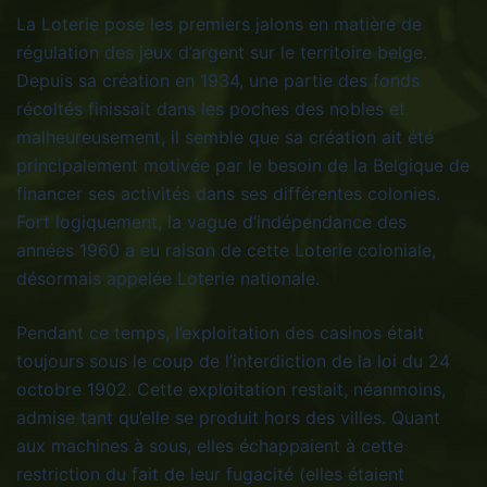
La Loterie pose les premiers jalons en matière de
régulation des jeux d’argent sur le territoire belge.
Depuis sa création en 1934, une partie des fonds
récoltés finissait dans les poches des nobles et
malheureusement, il semble que sa création ait été
principalement motivée par le besoin de la Belgique de
financer ses activités dans ses différentes colonies.
Fort logiquement, la vague d’indépendance des
années 1960 a eu raison de cette Loterie coloniale,
désormais appelée Loterie nationale.
Pendant ce temps, l’exploitation des casinos était
toujours sous le coup de l’interdiction de la loi du 24
octobre 1902. Cette exploitation restait, néanmoins,
admise tant qu’elle se produit hors des villes. Quant
aux machines à sous, elles échappaient à cette
restriction du fait de leur fugacité (elles étaient