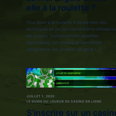
elle à la roulette ?
Pour jouer à la roulette, il existe bien des
techniques de jeu qui peuvent être utilisées p
les joueurs. Communément appelées
martingales, ces stratégies permettent
d’augmenter ses chances de gains […]
JUILLET 1, 2020
LE GUIDE DU JOUEUR DE CASINO EN LIGNE
S’inscrire sur un casin