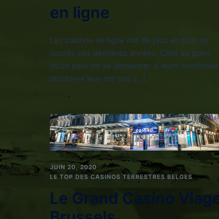
en ligne
Les casinos en ligne ont de plus en plus de
succès ces dernières années. C’est au point
qu’on peut de se demander si leurs nombreux
atouts ne leur ont pas […]
JUIN 20, 2020
LE TOP DES CASINOS TERRESTRES BELGES
Le Grand Casino Viag
Brussels