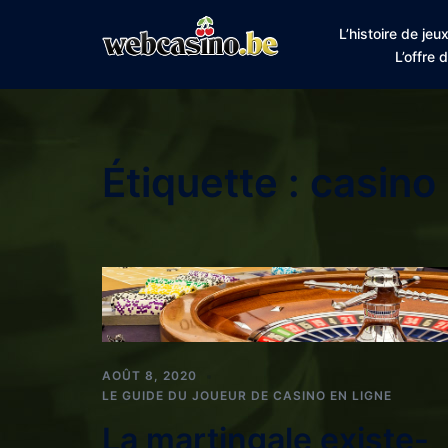
Aller
L’histoire de jeu
au
L’offre 
contenu
Étiquette :
casino
AOÛT 8, 2020
LE GUIDE DU JOUEUR DE CASINO EN LIGNE
La martingale existe-