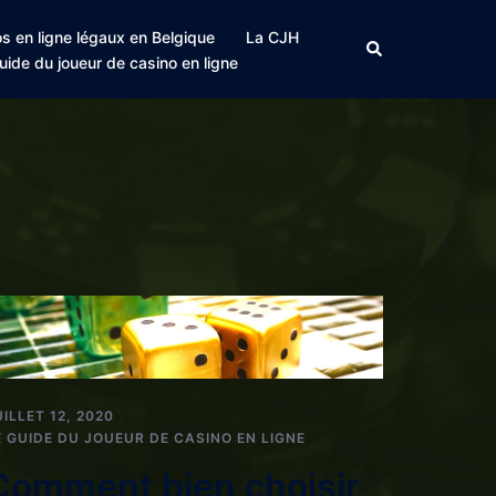
s en ligne légaux en Belgique
La CJH
Rechercher
uide du joueur de casino en ligne
UILLET 12, 2020
E GUIDE DU JOUEUR DE CASINO EN LIGNE
Comment bien choisir