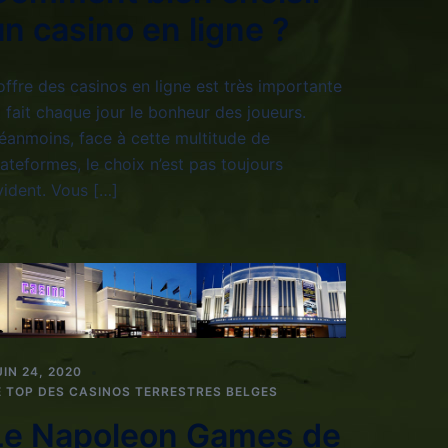
un casino en ligne ?
’offre des casinos en ligne est très importante
t fait chaque jour le bonheur des joueurs.
éanmoins, face à cette multitude de
lateformes, le choix n’est pas toujours
vident. Vous […]
UIN 24, 2020
E TOP DES CASINOS TERRESTRES BELGES
Le Napoleon Games de