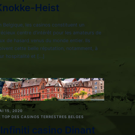
Knokke-Heist
n Belgique, les casinos constituent un
récieux centre d’intérêt pour les amateurs de
eux de hasard venus du monde entier. Ils
oivent cette belle réputation, notamment, à
eur hospitalité et […]
AI 15, 2020
E TOP DES CASINOS TERRESTRES BELGES
’Infiniti casino Dinant