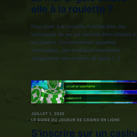
elle à la roulette ?
Pour jouer à la roulette, il existe bien des
techniques de jeu qui peuvent être utilisées p
les joueurs. Communément appelées
martingales, ces stratégies permettent
d’augmenter ses chances de gains […]
JUILLET 1, 2020
LE GUIDE DU JOUEUR DE CASINO EN LIGNE
S’inscrire sur un casin