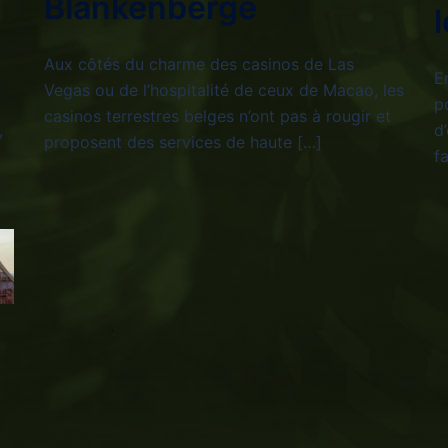
Blankenberge
Aux côtés du charme des casinos de Las
E
Vegas ou de l’hospitalité de ceux de Macao, les
p
casinos terrestres belges n’ont pas à rougir et
,
d
proposent des services de haute […]
f