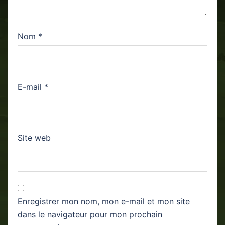
Nom
*
E-mail
*
Site web
Enregistrer mon nom, mon e-mail et mon site
dans le navigateur pour mon prochain