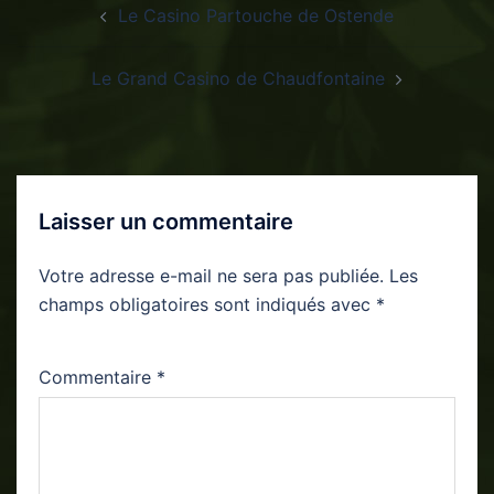
Le Casino Partouche de Ostende
d’article
Le Grand Casino de Chaudfontaine
Laisser un commentaire
Votre adresse e-mail ne sera pas publiée.
Les
champs obligatoires sont indiqués avec
*
Commentaire
*