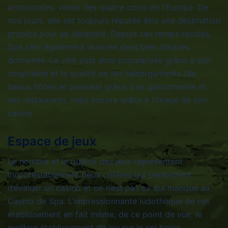
aristocrates, venus des quatre coins de l’Europe. De
nos jours, elle est toujours réputée être une destination
propice pour se détendre. Depuis ces temps reculés,
Spa s’est également illustrée dans bien d’autres
domaines. La ville s’est ainsi popularisée grâce à son
hospitalité et la qualité de ses hébergements (de
beaux hôtels et palaces) grâce à sa gastronomie et
ses restaurants, mais encore grâce à l’image de son
casino.
Espace de jeux
Le nombre et la qualité des jeux représentent
incontestablement deux critères qui permettent
d’évaluer un casino et ce n’est pas ce qui manque au
Casino de Spa. L’impressionnante ludothèque de cet
établissement en fait même, de ce point de vue, le
meilleur établissement de jeu sur le sol belge.