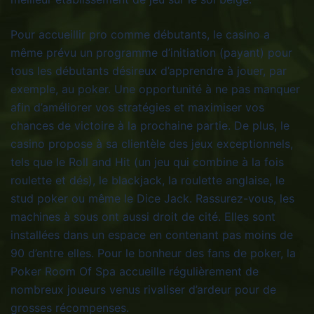
Pour accueillir pro comme débutants, le casino a
même prévu un programme d’initiation (payant) pour
tous les débutants désireux d’apprendre à jouer, par
exemple, au poker. Une opportunité à ne pas manquer
afin d’améliorer vos stratégies et maximiser vos
chances de victoire à la prochaine partie. De plus, le
casino propose à sa clientèle des jeux exceptionnels,
tels que le Roll and Hit (un jeu qui combine à la fois
roulette et dés), le blackjack, la roulette anglaise, le
stud poker ou même le Dice Jack. Rassurez-vous, les
machines à sous ont aussi droit de cité. Elles sont
installées dans un espace en contenant pas moins de
90 d’entre elles. Pour le bonheur des fans de poker, la
Poker Room Of Spa accueille régulièrement de
nombreux joueurs venus rivaliser d’ardeur pour de
grosses récompenses.