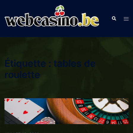
Aller
au
Recherche
Ouvr
contenu
le
men
Étiquette :
tables de
roulette