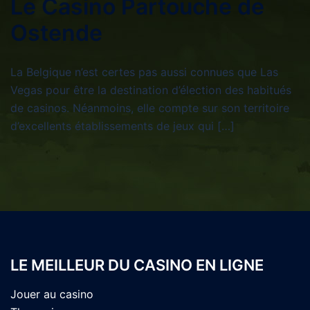
Le Casino Partouche de
Ostende
La Belgique n’est certes pas aussi connues que Las
Vegas pour être la destination d’élection des habitués
de casinos. Néanmoins, elle compte sur son territoire
d’excellents établissements de jeux qui […]
LE MEILLEUR DU CASINO EN LIGNE
Jouer au casino