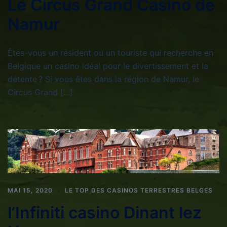
Le Circus Grand Casino de
Namur
Êtes-vous un résident ou un touriste qui recherche en
Belgique un casino idéal pour le divertissement et la
détente ? Si vous êtes dans la région de Namur, le
Circus Grand […]
MAI 15, 2020
LE TOP DES CASINOS TERRESTRES BELGES
l’Infiniti casino Dinant lez