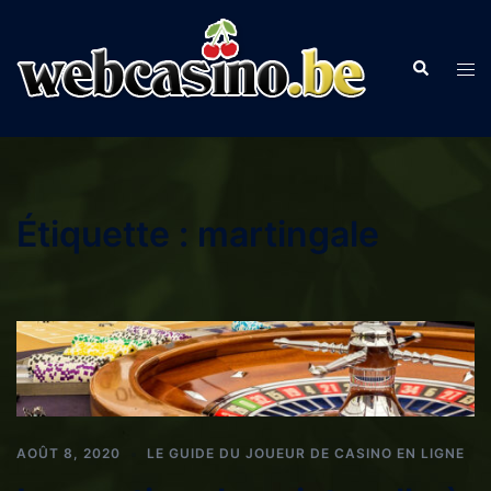
Aller
au
Recherche
Ouvr
contenu
le
men
Étiquette :
martingale
AOÛT 8, 2020
LE GUIDE DU JOUEUR DE CASINO EN LIGNE