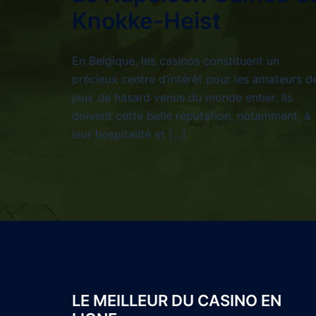
Knokke-Heist
En Belgique, les casinos constituent un
précieux centre d’intérêt pour les amateurs d
jeux de hasard venus du monde entier. Ils
doivent cette belle réputation, notamment, à
leur hospitalité et […]
LE MEILLEUR DU CASINO EN