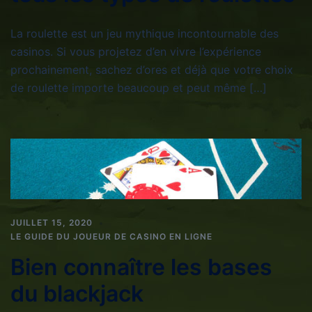
La roulette est un jeu mythique incontournable des
casinos. Si vous projetez d’en vivre l’expérience
prochainement, sachez d’ores et déjà que votre choix
de roulette importe beaucoup et peut même […]
JUILLET 15, 2020
LE GUIDE DU JOUEUR DE CASINO EN LIGNE
Bien connaître les bases
du blackjack