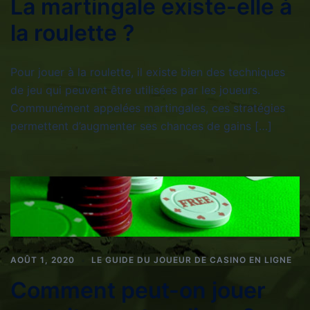
La martingale existe-elle à
la roulette ?
Pour jouer à la roulette, il existe bien des techniques
de jeu qui peuvent être utilisées par les joueurs.
Communément appelées martingales, ces stratégies
permettent d’augmenter ses chances de gains […]
AOÛT 1, 2020
LE GUIDE DU JOUEUR DE CASINO EN LIGNE
Comment peut-on jouer