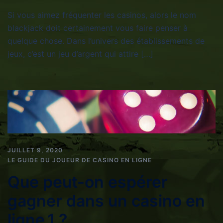
Si vous aimez fréquenter les casinos, alors le nom
blackjack doit certainement vous faire penser à
quelque chose. Dans l’univers des établissements de
jeux, c’est un jeu d’argent qui attire […]
JUILLET 9, 2020
LE GUIDE DU JOUEUR DE CASINO EN LIGNE
Que peut-on espérer
gagner dans un casino en
ligne 1 ?