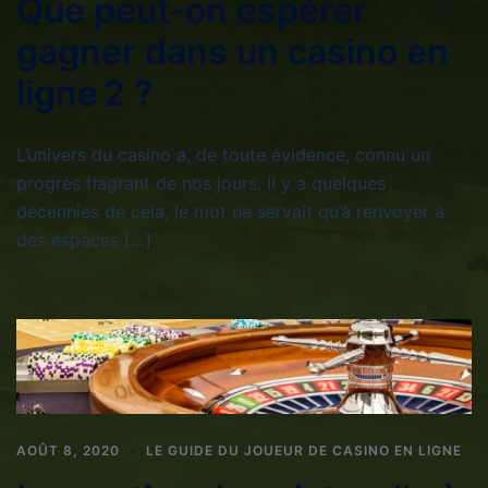
Que peut-on espérer
gagner dans un casino en
ligne 2 ?
L’univers du casino a, de toute évidence, connu un
progrès flagrant de nos jours. Il y a quelques
décennies de cela, le mot ne servait qu’à renvoyer à
des espaces […]
AOÛT 8, 2020
LE GUIDE DU JOUEUR DE CASINO EN LIGNE